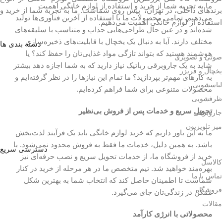
ما به تجربه شما از خرید و استفاده از لوازم خانگی اهمیت
برندهای داخلی، در تهران، پیش روی شماست. ما به تجربه شما از خرید و
می‌دهیم. تمامی محصولات ما با استفاده از آخرین فناوری‌ها تولید
استفاده از لوازم خانگی اهمیت می‌دهیم.
شده‌اند و در عین حال طراحی‌هایی جذاب و متناسب با سلیقه‌های
مختلف دارند. آیا به دنبال یک یخچال با قابلیت‌های ذخیره‌سازی
دسته بندی ها
هوشمند هستید که بتواند تازگی مواد غذایی‌تان را حفظ کند؟ یا
صوتی و تصویری
شاید به یک جاروبرقی رباتیک نیاز دارید که به شما اجازه دهد بیشتر
یخچال و فریزر
به کارهای مهم‌تر بپردازید؟ ما تمام این نیازها را در نظر گرفته‌ایم و
لباسشویی
محصولات متنوعی برای شما فراهم کرده‌ایم.
ظرفشویی
تحویل سریع و خدمات پس از فروش بی‌نظیر
جاروبرقی
میز تلویزیون
ما به این باور داریم که خرید لوازم خانگی باید یک فرآیند لذت‌بخش
باشد. به همین دلیل، خدمات ما فقط به فروش محدود نمی‌شود. با
دسترسی سریع
خرید از فروشگاه ما، از خدمات تحویل سریع و نصب حرفه‌ای نیز
کالاسل
بهره‌مند خواهید شد. تیم متخصص ما در هر مرحله از خرید در کنار
تماس با ما
شماست تا اطمینان حاصل کند که انتخاب شما به بهترین شکل
فروشگاه
ممکن در زندگی‌تان جای می‌گیرد.
مقالات
محصولاتی با انرژی کارآمد