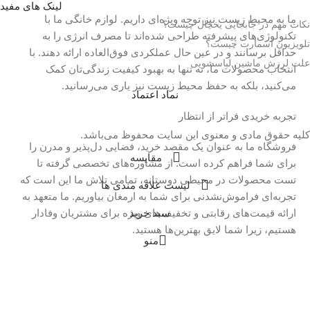
لینک های مفید
ما به محیط زیست نیز توجه ویژه‌ای داریم. لوازم خانگی ما با
نکات مهم در جابجایی یخچال چیست؟
تکنولوژی‌های پیشرفته طراحی شده‌اند تا مصرف انرژی را به
تلویزیون اسمارت چیست؟
حداقل برسانند و در عین حال عملکردی فوق‌العاده ارائه دهند. با
علت لرزش ماشین لباسشویی
انتخاب محصولات ما، نه تنها به بهبود کیفیت زندگی‌تان کمک
می‌کنید، بلکه به حفظ محیط زیست نیز یاری می‌رسانید.
نماد اعتماد
تجربه خریدی فراتر از انتظار
کلیه حقوق مادی و معنوی این سایت محفوظ می‌باشد.
فروشگاه ما به عنوان یک مقصد خرید، فضایی دل‌پذیر و مدرن را
مقايسه
برای شما فراهم کرده است. از مشاوره‌های تخصصی گرفته تا
تست محصولات در محیطی دوستانه، تمامی تلاش ما این است که
لیست علاقه مندی ها
تجربه‌ای فراموش‌نشدنی برای شما به ارمغان بیاوریم. ما متعهد به
سبد خرید
ارائه قیمت‌های رقابتی و تخفیف‌های ویژه برای مشتریان وفادار
هستیم، زیرا شما لایق بهترین‌ها هستید.
منو
همین امروز اقدام کنید!
وقت آن است که خانه‌تان را به مکانی تبدیل کنید که در آن احساس
راحتی و آرامش کنید. با ما همراه شوید و از مجموعه بی‌نظیر لوازم