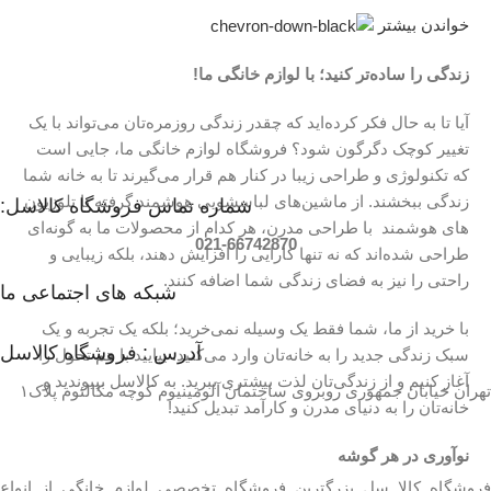
خواندن بیشتر
زندگی را ساده‌تر کنید؛ با لوازم خانگی ما!
آیا تا به حال فکر کرده‌اید که چقدر زندگی روزمره‌تان می‌تواند با یک
تغییر کوچک دگرگون شود؟ فروشگاه لوازم خانگی ما، جایی است
که تکنولوژی و طراحی زیبا در کنار هم قرار می‌گیرند تا به خانه شما
زندگی ببخشند. از ماشین‌های لباسشویی هوشمند گرفته تا تلوزیون
شماره تماس فروشگاه کالاسل:
های هوشمند با طراحی مدرن، هر کدام از محصولات ما به گونه‌ای
021-66742870
طراحی شده‌اند که نه تنها کارایی را افزایش دهند، بلکه زیبایی و
راحتی را نیز به فضای زندگی شما اضافه کنند.
شبکه های اجتماعی ما
با خرید از ما، شما فقط یک وسیله نمی‌خرید؛ بلکه یک تجربه و یک
آدرس : فروشگاه کالاسل
سبک زندگی جدید را به خانه‌تان وارد می‌کنید. بیایید با هم تحول را
آغاز کنیم و از زندگی‌تان لذت بیشتری ببرید. به کالاسل بپیوندید و
تهران خيابان جمهوری روبروی ساختمان آلومینیوم کوچه مکالئوم پلاک۱
خانه‌تان را به دنیای مدرن و کارآمد تبدیل کنید!
نوآوری در هر گوشه
فروشگاه کالا سل بزرگترین فروشگاه تخصصی لوازم خانگی از انواع